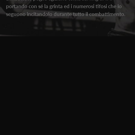
portando con sé la grinta ed i numerosi tifosi che lo
seguono incitandolo durante tutto il combattimento.